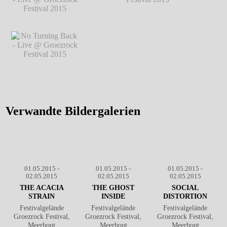
Festival 2015
℗
Festival 2015
℗
Festival 2015
℗
Markus Hillgärtner
Markus Hillgärtner
Markus Hillgärtner
No Turning Back -
Live @ Groezrock
Festival 2015
℗
Markus Hillgärtner
No Turning Back -
No Turning Back - Live @ Groezrock
Live @ Groezrock
Festival 2015
℗ Markus Hillgärtner
Festival 2015
℗
Markus Hillgärtner
Verwandte Bildergalerien
01.05.2015 -
01.05.2015 -
01.05.2015 -
02.05.2015
02.05.2015
02.05.2015
THE ACACIA
THE GHOST
SOCIAL
STRAIN
INSIDE
DISTORTION
Festivalgelände
Festivalgelände
Festivalgelände
Groezrock Festival,
Groezrock Festival,
Groezrock Festival,
Meerhout
Meerhout
Meerhout