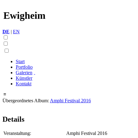
Ewigheim
DE
|
EN
Start
Portfolio
Galerien
Künstler
Kontakt
≡
Übergeordnetes Album:
Amphi Festival 2016
Details
Veranstaltung:
Amphi Festival 2016