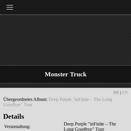
≡
Monster Truck
DE
|
EN
Übergeordnetes Album:
Deep Purple "inFinite – The Long
Goodbye" Tour
Details
Deep Purple "inFinite – The
Veranstaltung:
Long Goodbye" Tour