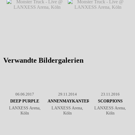
Monster Truck - Live @
Monster Truck - Live @
LANXESS Arena, Köln
℗
LANXESS Arena, Köln
℗
Markus Hillgärtner
Markus Hillgärtner
Monster Truck - Live @
Monster Truck - Live @
LANXESS Arena, Köln
℗
LANXESS Arena, Köln
℗
Markus Hillgärtner
Markus Hillgärtner
Verwandte Bildergalerien
06.06.2017
29.11.2014
23.11.2016
DEEP PURPLE
ANNENMAYKANTEREIT
SCORPIONS
LANXESS Arena,
LANXESS Arena,
LANXESS Arena,
Köln
Köln
Köln