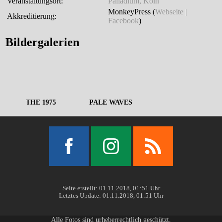
Veranstaltungsort:
Palladium, Köln
MonkeyPress (
Webseite
|
Akkreditierung:
Facebook
)
Bildergalerien
THE 1975
PALE WAVES
Facebook
Instagram
RSS
Seite erstellt: 01.11.2018, 01:51 Uhr
Letztes Update: 01.11.2018, 01:51 Uhr
Alle Fotos sind urheberrechtlich geschützt.