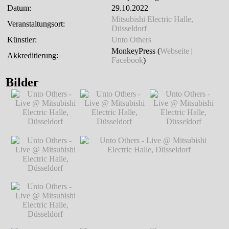
Datum:
29.10.2022
Mitsubishi Electric Halle,
Veranstaltungsort:
Düsseldorf
Künstler:
Unto Others
MonkeyPress (
Webseite
|
Akkreditierung:
Facebook
)
Bilder
Unto Others - Live
Unto Others - Live
Unto Others - Live
@ Mitsubishi
@ Mitsubishi
@ Mitsubishi
Electric Halle,
Electric Halle,
Electric Halle,
Düsseldorf
℗
Düsseldorf
℗
Düsseldorf
℗
Markus Hillgärtner
Markus Hillgärtner
Markus Hillgärtner
Unto Others - Live
@ Mitsubishi
Electric Halle,
Düsseldorf
℗
Markus Hillgärtner