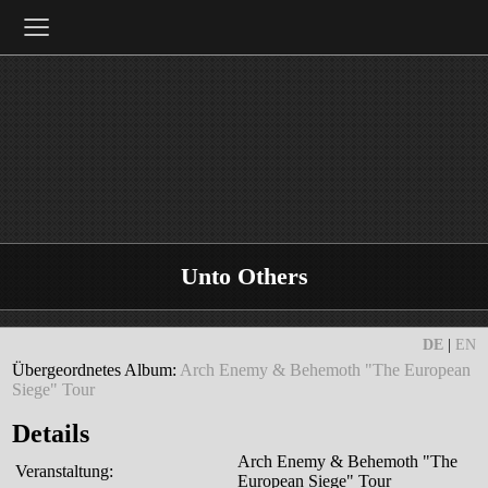
≡
Unto Others
DE
|
EN
Übergeordnetes Album:
Arch Enemy & Behemoth "The European
Siege" Tour
Details
Arch Enemy & Behemoth "The
Veranstaltung:
European Siege" Tour