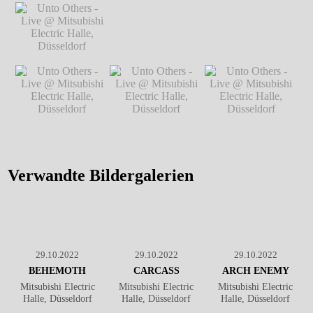
Unto Others - Live
@ Mitsubishi
Electric Halle,
Düsseldorf
℗
Markus Hillgärtner
Unto Others - Live
Unto Others - Live @ Mitsubishi Electric
@ Mitsubishi
Halle, Düsseldorf
℗ Markus Hillgärtner
Electric Halle,
Düsseldorf
℗
Markus Hillgärtner
Unto Others - Live
Unto Others - Live
Unto Others - Live
@ Mitsubishi
@ Mitsubishi
@ Mitsubishi
Electric Halle,
Electric Halle,
Electric Halle,
Düsseldorf
℗
Düsseldorf
℗
Düsseldorf
℗
Verwandte Bildergalerien
Markus Hillgärtner
Markus Hillgärtner
Markus Hillgärtner
29.10.2022
29.10.2022
29.10.2022
BEHEMOTH
CARCASS
ARCH ENEMY
Mitsubishi Electric
Mitsubishi Electric
Mitsubishi Electric
Halle, Düsseldorf
Halle, Düsseldorf
Halle, Düsseldorf