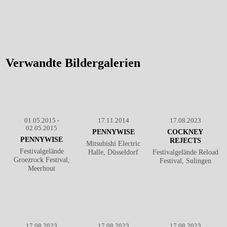
Pennywise - Live @ Reload
Pennywise - Live @ Reload
Festival 2023
℗ Markus
Festival 2023
℗ Markus
Hillgärtner
Hillgärtner
Verwandte Bildergalerien
01.05.2015 -
17.11.2014
17.08.2023
02.05.2015
PENNYWISE
COCKNEY
PENNYWISE
REJECTS
Mitsubishi Electric
Festivalgelände
Halle, Düsseldorf
Festivalgelände Reload
Groezrock Festival,
Festival, Sulingen
Meerhout
17.08.2023
17.08.2023
17.08.2023