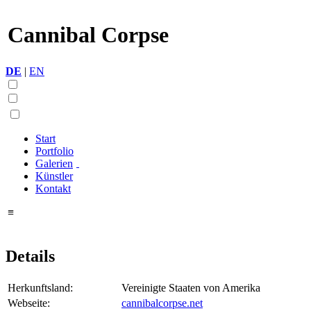
Cannibal Corpse
DE
|
EN
Start
Portfolio
Galerien
Künstler
Kontakt
≡
Details
Herkunftsland:
Vereinigte Staaten von Amerika
Webseite:
cannibalcorpse.net