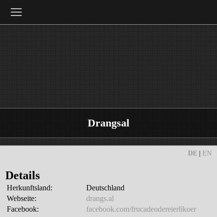
≡
Drangsal
DE
|
EN
Details
Herkunftsland:
Deutschland
Webseite:
drangs.al
Facebook:
facebook.com/frucadeodereierlikoer