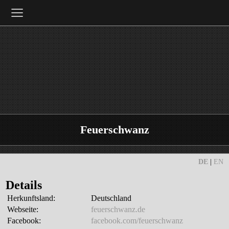
≡
Feuerschwanz
DE
|
EN
Details
Herkunftsland:
Deutschland
Webseite:
feuerschwanz.de
Facebook:
facebook.com/feuerschwanz