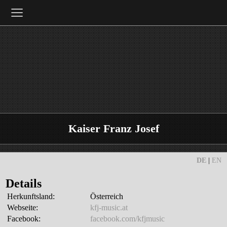
≡
Kaiser Franz Josef
DE
|
EN
Details
Herkunftsland:
Österreich
Webseite:
kfj-music.at
Facebook:
facebook.com/kfjmusic