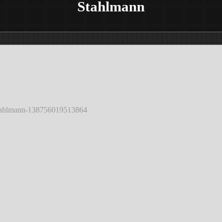
Stahlmann
tahlmann-138756019513864