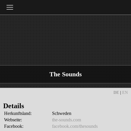
≡
The Sounds
DE
|
EN
Details
Herkunftsland:
Schweden
Webseite:
the-sounds.com
Facebook:
facebook.com/thesounds