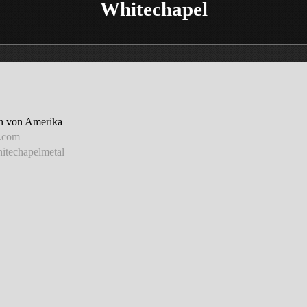
Whitechapel
en von Amerika
.com
itechapelmetal