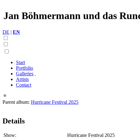
Jan Böhmermann und das Rund
DE
|
EN
Start
Portfolio
Galleries
Artists
Contact
≡
Parent album:
Hurricane Festival 2025
Details
Show:
Hurricane Festival 2025