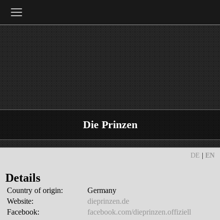
≡
Die Prinzen
DE
|
EN
Details
Country of origin:
Germany
Website:
dieprinzen.de
Facebook:
facebook.com/dieprinzen.offiziell