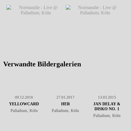
Normandie - Live @
Normandie - Live @
Palladium, Köln
℗ Markus
Palladium, Köln
℗ Markus
Hillgärtner
Hillgärtner
Normandie - Live @
Normandie - Live @
Palladium, Köln
℗ Markus
Palladium, Köln
℗ Markus
Hillgärtner
Hillgärtner
Verwandte Bildergalerien
09.12.2016
27.01.2017
13.03.2015
YELLOWCARD
HER
JAN DELAY &
DISKO NO. 1
Palladium, Köln
Palladium, Köln
Palladium, Köln