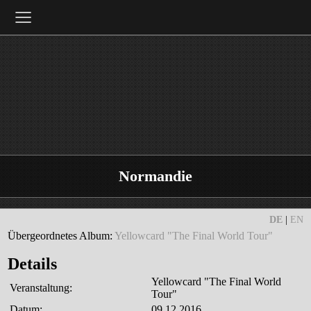
≡
Normandie
DE
|
EN
Übergeordnetes Album:
Yellowcard "The Final World Tour"
Details
Yellowcard "The Final World
Veranstaltung:
Tour"
Datum:
09.12.2016