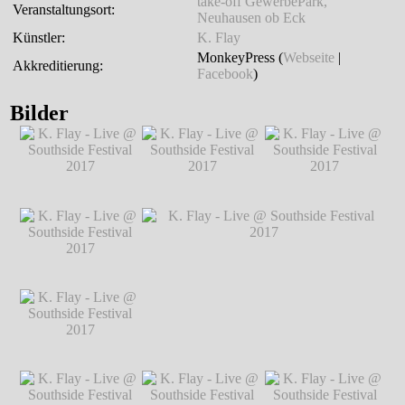
take-off GewerbePark,
Veranstaltungsort:
Neuhausen ob Eck
Künstler:
K. Flay
MonkeyPress (
Webseite
|
Akkreditierung:
Facebook
)
Bilder
K. Flay - Live @
K. Flay - Live @
K. Flay - Live @
Southside Festival
Southside Festival
Southside Festival
2017
℗ Markus
2017
℗ Markus
2017
℗ Markus
Hillgärtner
Hillgärtner
Hillgärtner
K. Flay - Live @
Southside Festival
2017
℗ Markus
Hillgärtner
K. Flay - Live @
K. Flay - Live @ Southside Festival 2017
Southside Festival
℗ Markus Hillgärtner