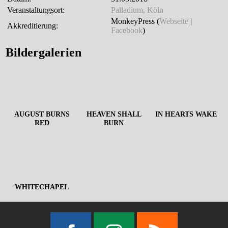
Veranstaltungsort:
Palladium, Köln
MonkeyPress (
Webseite
|
Akkreditierung:
Facebook
)
Bildergalerien
AUGUST BURNS
HEAVEN SHALL
IN HEARTS WAKE
RED
BURN
WHITECHAPEL